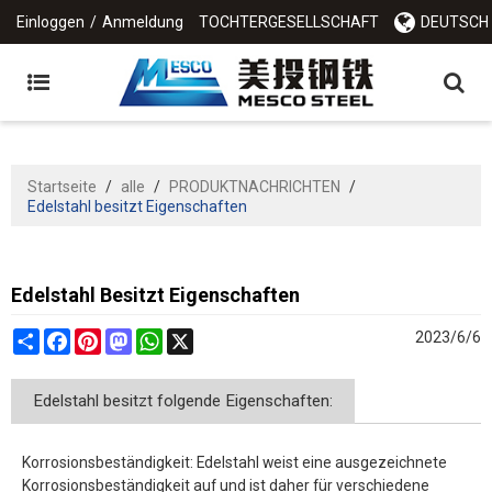
Einloggen
/
Anmeldung
TOCHTERGESELLSCHAFT
DEUTSCH
Startseite
/
alle
/
PRODUKTNACHRICHTEN
/
Edelstahl besitzt Eigenschaften
Edelstahl Besitzt Eigenschaften
Share
Facebook
Pinterest
Mastodon
WhatsApp
X
2023/6/6
Edelstahl besitzt folgende Eigenschaften:
Korrosionsbeständigkeit: Edelstahl weist eine ausgezeichnete
Korrosionsbeständigkeit auf und ist daher für verschiedene