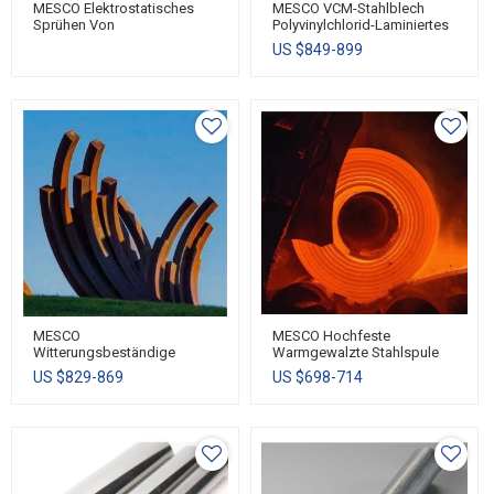
MESCO Elektrostatisches
MESCO VCM-Stahlblech
Sprühen Von
Polyvinylchlorid-Laminiertes
Pulverbeschichtung Auf
Blech PVC-Laminierte
US $
849-899
Verzinkter Stahlspule PPGI
Stahlspule
PPGL
MESCO
MESCO Hochfeste
Witterungsbeständige
Warmgewalzte Stahlspule
Stahlspule Cortenstahlblech
SS400 HR
US $
829-869
US $
698-714
Kohlenstoffstahlplatte