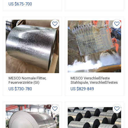
Stahlspule/-Blech
Beschichtete Stahlspule/-
US $
675-700
Blech
MESCO Normale Flitter,
MESCO Verschleißfeste
Feuerverzinkte (GI)
Stahlspule, Verschleißfestes
Stahlspule/-Blech
Stahlblech, Abriebfester
US $
730-780
US $
829-849
Stahl