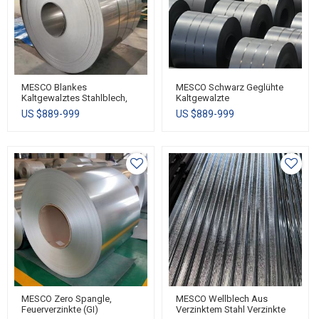
MESCO Blankes
MESCO Schwarz Geglühte
Kaltgewalztes Stahlblech,
Kaltgewalzte
CRC
Stahlspule/Platte/Blech/Streifen
US $
889-999
US $
889-999
MESCO Zero Spangle,
MESCO Wellblech Aus
Feuerverzinkte (GI)
Verzinktem Stahl Verzinkte