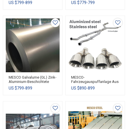
Stahlspule/-Blech
Bodenträgerplatte
US $
799-899
US $
779-799
Bodenträgerplatte
Bodenbelag
MESCO Galvalume (GL) Zink-
MESCO-
Aluminium-Beschichtete
Fahrzeugauspuffanlage Aus
Stahlspule/-Blech
Aluminiertem Stahl/Edelstahl
US $
799-899
US $
890-899