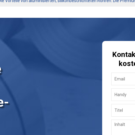
Die Vorteile von aluminisierten, silikonbeschichteten Rohren: Die Pre
Kontakt
kost
e
e-