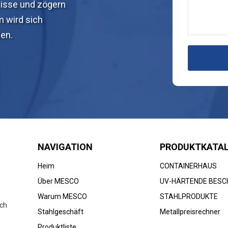
nisse und zögern
m wird sich
den.
NAVIGATION
PRODUKTKATA
Heim
CONTAINERHAUS
Über MESCO
UV-HÄRTENDE BESC
Warum MESCO
STAHLPRODUKTE
ich
Stahlgeschäft
Metallpreisrechner
Produktliste