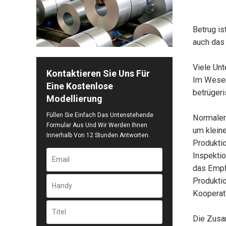
Betrug is
auch das
Viele Un
Kontaktieren Sie Uns Für
Im Wesent
Eine Kostenlose
betrüger
Modellierung
Füllen Sie Einfach Das Untenstehende
Normalerw
Formular Aus Und Wir Werden Ihnen
um kleine
Innerhalb Von 12 Stunden Antworten.
Produktio
Inspekti
das Empfä
Produktio
Kooperati
Die Zusa