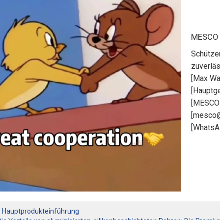
MESCO
Schütze
zuverlä
[Max Wa
[Hauptge
[MESCO
[mesco@
[Whats
Hauptprodukteinführung