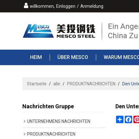
willkommen,
Einloggen
/
Anmeldung
Ein Ange
China Zu
HEIM
ÜBER MESCO
WARUM MESC
DER BLOG
Startseite
/
alle
/
PRODUKTNACHRICHTEN
/
Den Unt
Nachrichten Gruppe
Den Unte
Share
Fa
UNTERNEHMENS NACHRICHTEN
PRODUKTNACHRICHTEN