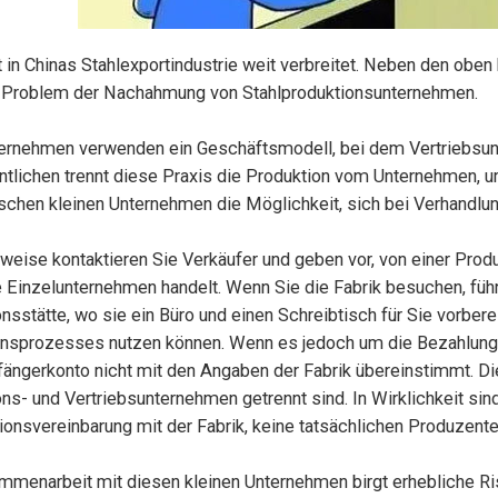
t in Chinas Stahlexportindustrie weit verbreitet. Neben den obe
 Problem der Nachahmung von Stahlproduktionsunternehmen.
ternehmen verwenden ein Geschäftsmodell, bei dem Vertriebsunt
lichen trennt diese Praxis die Produktion vom Unternehmen, um
ischen kleinen Unternehmen die Möglichkeit, sich bei Verhandlu
eise kontaktieren Sie Verkäufer und geben vor, von einer Produk
 Einzelunternehmen handelt. Wenn Sie die Fabrik besuchen, füh
nsstätte, wo sie ein Büro und einen Schreibtisch für Sie vorbe
onsprozesses nutzen können. Wenn es jedoch um die Bezahlung
ngerkonto nicht mit den Angaben der Fabrik übereinstimmt. Die
ns- und Vertriebsunternehmen getrennt sind. In Wirklichkeit sin
onsvereinbarung mit der Fabrik, keine tatsächlichen Produzente
mmenarbeit mit diesen kleinen Unternehmen birgt erhebliche Ri