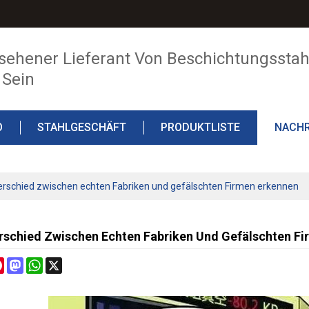
sehener Lieferant Von Beschichtungsstahl
 Sein
O
STAHLGESCHÄFT
PRODUKTLISTE
NACHR
erschied zwischen echten Fabriken und gefälschten Firmen erkennen
rschied Zwischen Echten Fabriken Und Gefälschten F
cebook
Pinterest
Mastodon
WhatsApp
X