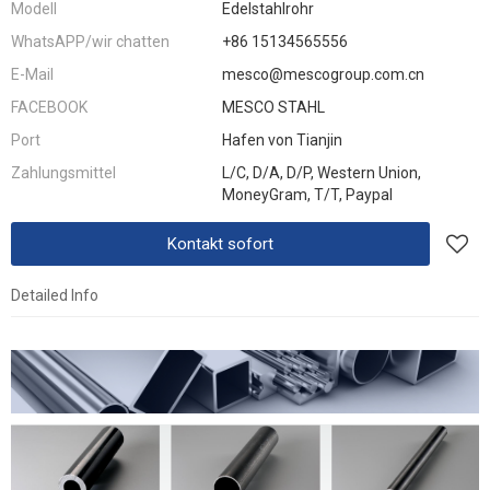
Modell
Edelstahlrohr
WhatsAPP/wir chatten
+86 15134565556
E-Mail
mesco@mescogroup.com.cn
FACEBOOK
MESCO STAHL
Port
Hafen von Tianjin
Zahlungsmittel
L/C, D/A, D/P, Western Union,
MoneyGram, T/T, Paypal
Kontakt sofort
Detailed Info