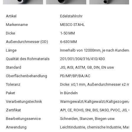
Artikel
Edelstahlrohr
Markenname
MESCO STAHL
Dicke
1-50 MM
Außendurchmesser (OD)
6-630 MM
Länge
Innerhalb von 12000mm, je nach Kundenw
Qualität des Rohmaterials
201/301/304/316/410/430
Standard
JIS, AISI, ASTM, GB, DIN, EN usw
Oberflächenbehandlung
PD/MP/BP/BA/AC
Toleranz
Dicke: ±0,1 mm, Außendurchmesser ±2 m
Paket
In Bündeln
Verarbeitungstechnik
Warmgewalzt/Kaltgewalzt/Kaltgezogen/S
Zertifikat
API, CE, ROHS, SNI, BIS, SASO, PVOC, JIS, G
Bearbeitungsservice
Schneiden, Stanzen, Biegen usw.
Anwendung
Leichtindustrie, chemische Industrie, Mas