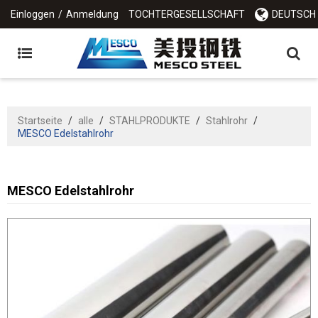
Einloggen
/
Anmeldung
TOCHTERGESELLSCHAFT
DEUTSCH
Startseite
/
alle
/
STAHLPRODUKTE
/
Stahlrohr
/
MESCO Edelstahlrohr
MESCO Edelstahlrohr