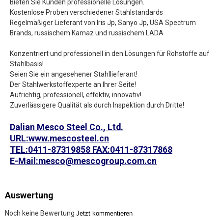
Bieten Sie Kunden professionelle Lösungen.
Kostenlose Proben verschiedener Stahlstandards
Regelmäßiger Lieferant von Iris Jp, Sanyo Jp, USA Spectrum
Brands, russischem Kamaz und russischem LADA
Konzentriert und professionell in den Lösungen für Rohstoffe auf
Stahlbasis!
Seien Sie ein angesehener Stahllieferant!
Der Stahlwerkstoffexperte an Ihrer Seite!
Aufrichtig, professionell, effektiv, innovativ!
Zuverlässigere Qualität als durch Inspektion durch Dritte!
Dalian Mesco Steel Co., Ltd.
URL:www.mescosteel.cn
TEL:0411-87319858 FAX:0411-87317868
E-Mail:mesco@mescogroup.com.cn
Auswertung
Noch keine Bewertung
Jetzt kommentieren