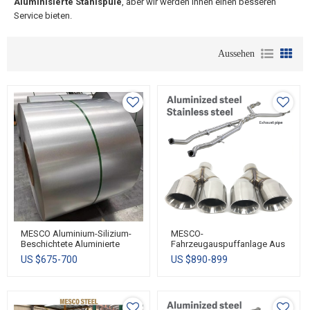
Aluminisierte Stahlspule
, aber wir werden Ihnen einen besseren
Service bieten.
Aussehen
MESCO Aluminium-Silizium-
MESCO-
Beschichtete Aluminierte
Fahrzeugauspuffanlage Aus
Stahlspule/-Blech
Aluminiertem Stahl/Edelstahl
US $
675-700
US $
890-899