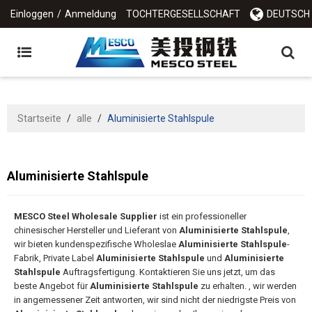
Einloggen
/
Anmeldung
TOCHTERGESELLSCHAFT
DEUTSCH
Startseite
/
alle
/
Aluminisierte Stahlspule
Aluminisierte Stahlspule
MESCO Steel Wholesale Supplier
ist ein professioneller
chinesischer Hersteller und Lieferant von
Aluminisierte Stahlspule
,
wir bieten kundenspezifische Wholeslae
Aluminisierte Stahlspule
-
Fabrik, Private Label
Aluminisierte Stahlspule
und
Aluminisierte
Stahlspule
Auftragsfertigung. Kontaktieren Sie uns jetzt, um das
beste Angebot für
Aluminisierte Stahlspule
zu erhalten. , wir werden
in angemessener Zeit antworten, wir sind nicht der niedrigste Preis von