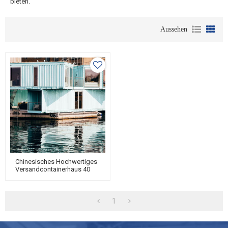
bieten.
Aussehen
Chinesisches Hochwertiges
Versandcontainerhaus 40
Fuß Luxuriöses
Vorgefertigtes Flatpack-
Containerhaus Mit
Badezimmer
1
Stahlgewebehaus