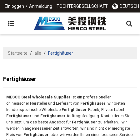
Einloggen
/
Anmeldung
TOCHTERGESELLSCHAFT
DEUTSCH
Startseite
/
alle
/
Fertighäuser
Fertighäuser
MESCO Steel Wholesale Supplier
ist ein professioneller
chinesischer Hersteller und Lieferant von
Fertighäuser
, wir bieten
kundenspezifische Wholeslae
Fertighäuser
-Fabrik, Private Label
Fertighäuser
und
Fertighäuser
Auftragsfertigung. Kontaktieren Sie
uns jetzt, um das beste Angebot für
Fertighäuser
zu erhalten. , wir
werden in angemessener Zeit antworten, wir sind nicht der niedrigste
Preis von
Fertighäuser
, aber wir werden Ihnen einen besseren Service