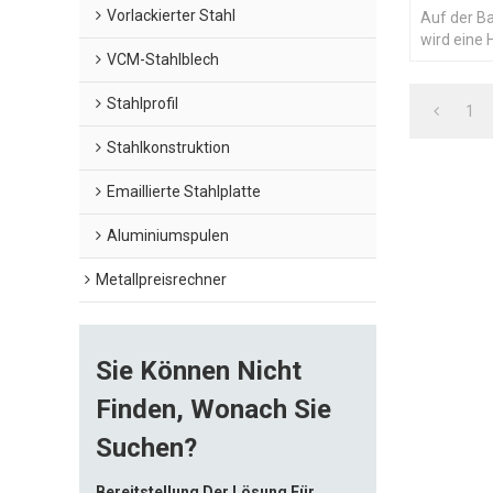
Vorlackierter Stahl
Auf der Ba
wird eine
VCM-Stahlblech
durchgefü
auf ihrer 
Stahlprofil
Wärmestra
1
Korrosions
Stahlkonstruktion
Emaillierte Stahlplatte
Aluminiumspulen
Metallpreisrechner
Sie Können Nicht
Finden, Wonach Sie
Suchen?
Bereitstellung Der Lösung Für