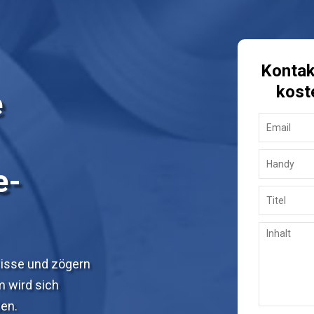
Kontakt
kost
e
e-
nisse und zögern
m wird sich
den.