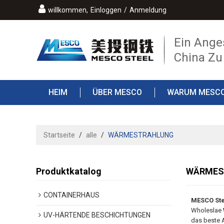
willkommen,
Einloggen
/
Anmeldung
Ein Ange
China Zu
HEIM
ÜBER MESCO
WARUM MESC
DER BLOG
Startseite
/
alle
/
WÄRMESTRAHLUNG
Produktkatalog
WÄRMES
CONTAINERHAUS
MESCO Ste
Wholeslae
UV-HÄRTENDE BESCHICHTUNGEN
das beste 