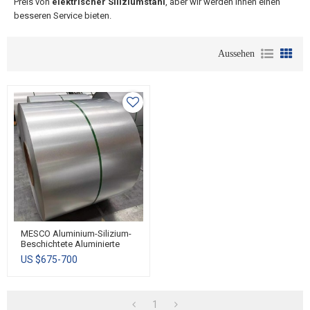
Preis von
elektrischer Siliziumstahl
, aber wir werden Ihnen einen
besseren Service bieten.
Aussehen
MESCO Aluminium-Silizium-
Beschichtete Aluminierte
Stahlspule/-Blech
US $
675-700
1